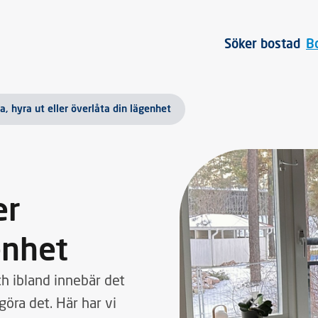
Söker bostad
B
a, hyra ut eller överlåta din lägenhet
er
enhet
och ibland innebär det
öra det. Här har vi