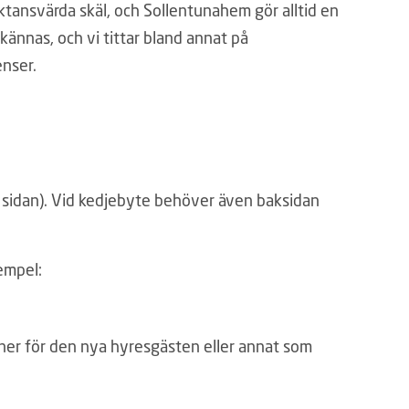
tansvärda skäl, och Sollentunahem gör alltid en
nnas, och vi tittar bland annat på
nser.
på sidan). Vid kedjebyte behöver även baksidan
xempel:
oner för den nya hyresgästen eller annat som