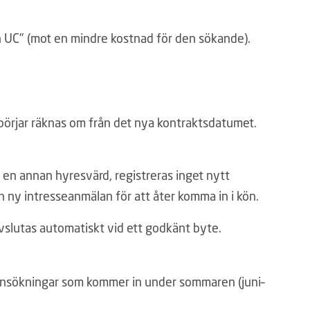
n UC" (mot en mindre kostnad för den sökande).
börjar räknas om från det nya kontraktsdatumet.
l en annan hyresvärd, registreras inget nytt
n ny intresseanmälan för att åter komma in i kön.
avslutas automatiskt vid ett godkänt byte.
 Ansökningar som kommer in under sommaren (juni–