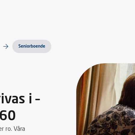
Seniorboende
ivas i –
 60
er ro. Våra