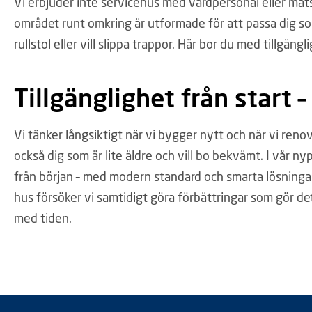
Vi erbjuder inte servicehus med vårdpersonal eller mats
området runt omkring är utformade för att passa dig s
rullstol eller vill slippa trappor. Här bor du med tillgäng
Tillgänglighet från start 
Vi tänker långsiktigt när vi bygger nytt och när vi ren
också dig som är lite äldre och vill bo bekvämt. I vår nyp
från början – med modern standard och smarta lösningar
hus försöker vi samtidigt göra förbättringar som gör d
med tiden.