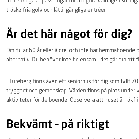
men viktiga anpassningar för att göra vardagen smidigare.
tröskelfria golv och lättillgängliga entréer.
Är det här något för dig?
Om du är 60 år eller äldre, och inte har hemmaboende b
alternativ. Du behöver inte bo ensam – det går bra att f
I Tureberg finns även ett seniorhus för dig som fyllt 70
trygghet och gemenskap. Värden finns på plats under var
aktiviteter för de boende. Observera att huset är rökfri
Bekvämt – på riktigt