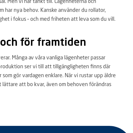
al. Men vi har tänkt till. Lägenheterna och
om har nya behov. Kanske använder du rollator,
lighet i fokus – och med friheten att leva som du vill.
– och för framtiden
overar. Många av våra vanliga lägenheter passar
roduktion ser vi till att tillgängligheten finns där
 som gör vardagen enklare. När vi rustar upp äldre
et lättare att bo kvar, även om behoven förändras