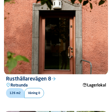
Rusthållarevägen 8
Rotsunda
Lagerlokal
126 m2
Våning 0