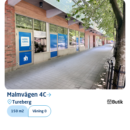
Malmvägen 4C
Tureberg
Butik
150 m2
Våning 0