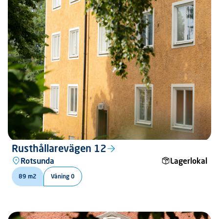
Rusthållarevägen 12
Rotsunda
Lagerlokal
89 m2
Våning 0