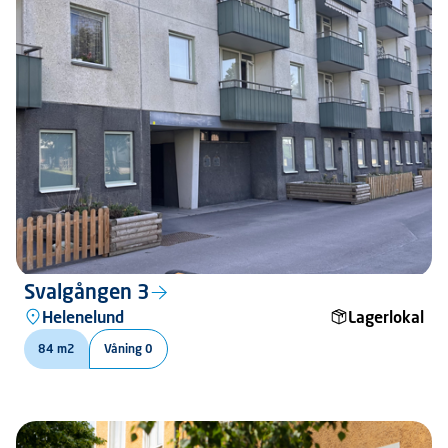
Svalgången 3
Helenelund
Lagerlokal
84 m2
Våning 0