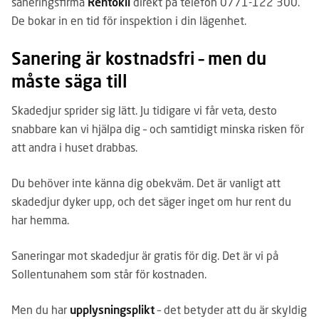
saneringsfirma
Rentokil
direkt på telefon
0771-122 300.
De bokar in en tid för inspektion i din lägenhet.
Sanering är kostnadsfri – men du
måste säga till
Skadedjur sprider sig lätt. Ju tidigare vi får veta, desto
snabbare kan vi hjälpa dig – och samtidigt minska risken för
att andra i huset drabbas.
Du behöver inte känna dig obekväm. Det är vanligt att
skadedjur dyker upp, och det säger inget om hur rent du
har hemma.
Saneringar mot skadedjur är gratis för dig. Det är vi på
Sollentunahem som står för kostnaden.
Men du har
upplysningsplikt
– det betyder att du är skyldig