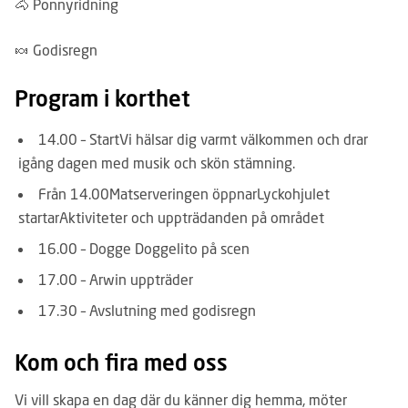
🐴 Ponnyridning
🍬 Godisregn
Program i korthet
14.00 – Start
Vi hälsar dig varmt välkommen och drar
igång dagen med musik och skön stämning.
Från 14.00
Matserveringen öppnar
Lyckohjulet
startar
Aktiviteter och uppträdanden på området
16.00 – Dogge Doggelito på scen
17.00 – Arwin uppträder
17.30 – Avslutning med godisregn
Kom och fira med oss
Vi vill skapa en dag där du känner dig hemma, möter