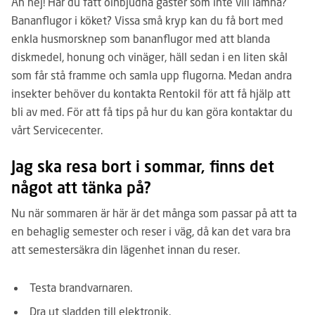
Åh nej! Har du fått oinbjudna gäster som inte vill lämna?
Bananflugor i köket? Vissa små kryp kan du få bort med
enkla husmorsknep som bananflugor med att blanda
diskmedel, honung och vinäger, häll sedan i en liten skål
som får stå framme och samla upp flugorna. Medan andra
insekter behöver du kontakta Rentokil för att få hjälp att
bli av med. För att få tips på hur du kan göra kontaktar du
vårt Servicecenter.
Jag ska resa bort i sommar, finns det
något att tänka på?
Nu när sommaren är här är det många som passar på att ta
en behaglig semester och reser i väg, då kan det vara bra
att semester­säkra din lägenhet innan du reser.
Testa brandvarnaren.
Dra ut sladden till elektronik.