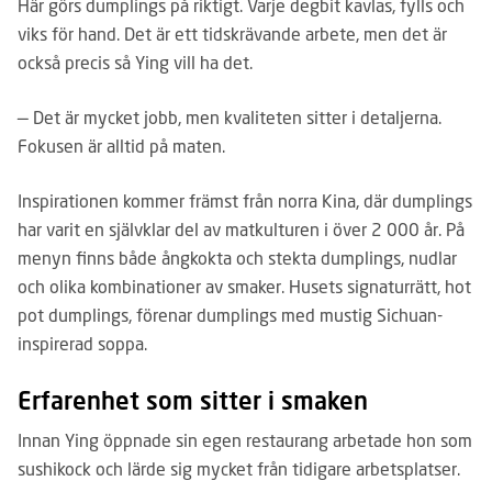
Här görs dumplings på riktigt. Varje degbit kavlas, fylls och
viks för hand. Det är ett tidskrävande arbete, men det är
också precis så Ying vill ha det.
— Det är mycket jobb, men kvaliteten sit­ter i detaljerna.
Fokusen är alltid på maten.
Inspirationen kommer främst från norra Kina, där dumplings
har varit en självklar del av matkulturen i över 2 000 år. På
menyn finns både ångkokta och stekta dumplings, nudlar
och olika kombinationer av smaker. Husets signaturrätt, hot
pot dumplings, förenar dumplings med mustig Sichuan-
inspirerad soppa.
Erfarenhet som sitter i smaken
Innan Ying öppnade sin egen restaurang arbetade hon som
sushikock och lärde sig mycket från tidigare arbetsplatser.