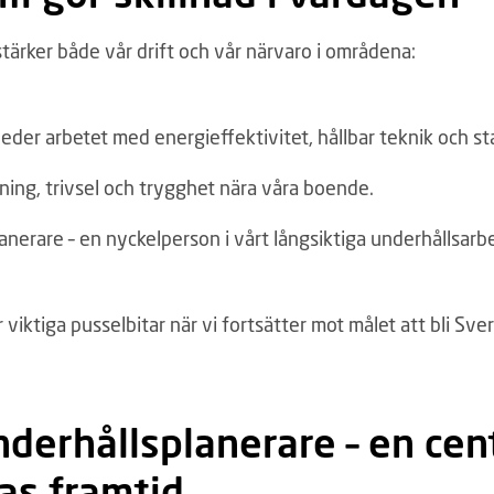
tärker både vår drift och vår närvaro i områdena:
leder arbetet med energieffektivitet, hållbar teknik och stab
dning, trivsel och trygghet nära våra boende.
anerare – en nyckelperson i vårt långsiktiga underhållsarb
r viktiga pusselbitar när vi fortsätter mot målet att bli Sv
derhållsplanerare – en centr
as framtid