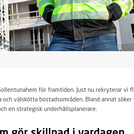
Sollentunahem för framtiden. Just nu rekryterar vi f
ara och välskötta bostadsområden. Bland annat söker 
och en strategisk underhållsplanerare.
om gör skillnad i vardagen