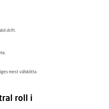
il drift.
ete.
eriges mest välskötta
al roll i