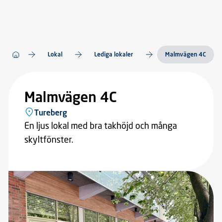
Lokal
Lediga lokaler
Malmvägen 4C
Malmvägen 4C
Tureberg
En ljus lokal med bra takhöjd och många
skyltfönster.